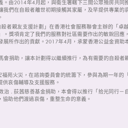
義。由2014年4月起，與衞生署轄下三間公眾殮房共同
讓我們在自殺者離世初期接觸其家屬，及早提供專業的
。
－自殺者親友支援計劃」在香港社會服務聯會主辦的「卓
」。獎項肯定了我們的服務對社區需要作出的敏銳回應
發展所作出的貢獻。2017年4月，承蒙香港公益金資助
港賽馬會捐助，讓本計劃得以繼續推行，為有需要的自殺者
大埔宏福苑火災，在諮詢委員會的統籌下，參與為期一年的
提供哀傷輔導及支援服務。
律敦治 . 荻茜慈善基金捐助，本會得以推行「拾光同行
，協助他們渡過哀傷，重整生命的意義。