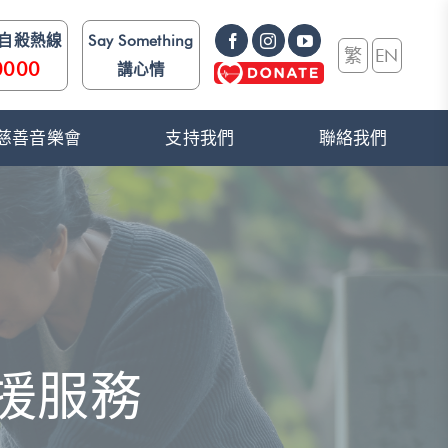
防自殺熱線
Say Something
繁
EN
0000
講心情
e》 慈善音樂會
支持我們
聯絡我們
援服務