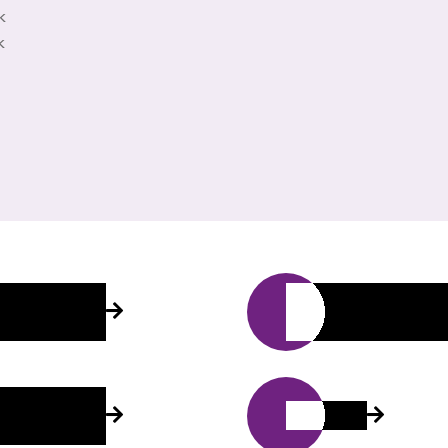
k
k
自殺者親友
「療心園」免費自
用程式
自殺喪親長
出版書刊