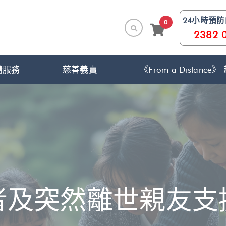
24小時預
0
2382 
構服務
慈善義賣
《From a Distanc
者及突然離世親友支