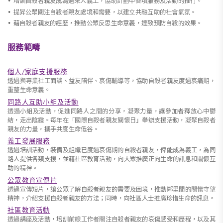
• 培訓自殺者親友成為過來人義工，協助計劃中各項服務及活動的推行。
• 提昇公眾關注自殺者親友處境和需要，以建立共融互助的社會氣氛。
• 藉自殺者親友的經歷，推動公眾反思生命意義，達致預防自殺的效果。
服務範疇
個人/家庭支援服務
透過與專業社工面談、益友陪伴、哀傷輔導等，協助自殺者親友度過哀痛期，
重整生命意義。
同路人互助小組及活動
透過小組及活動，促進同路人之間的分享，凝聚力量，讓參加者釋放心中鬱
結，走出陰霾。每年在「國際自殺者親友關懷日」舉辦支援活動，凝聚自殺者
親友的力量，攜手共度生命低谷。
義工發展服務
透過培訓活動，裝備及組織已度過哀傷期的自殺者親友，俾能成為義工，為同
路人提供各類支援，並藉社區教育活動，向大眾推廣正向生命的訊息和關懷互
助的精神。
公眾教育宣傳片
透過宣傳短片，讓公眾了解自殺者親友的需要及困境，推動鄰里間的關懷守望
精神，介紹支援自殺者親友的方法；同時，向社區人士推廣珍惜生命的訊息。
社區教育活動
透過講座及活動，培訓前線工作者關注自殺者親友的哀傷感受和歷程，以及其