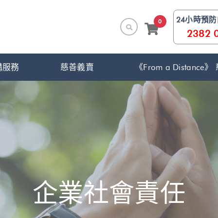
24小時預
0
2382 
構服務
慈善義賣
《From a Distanc
企業社會責任