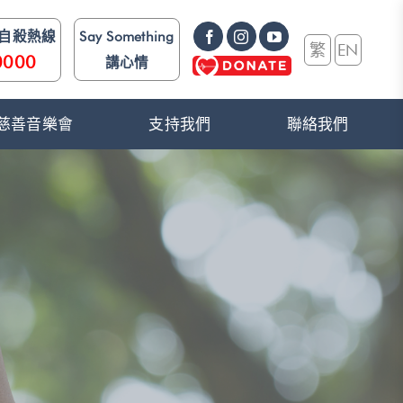
防自殺熱線
Say Something
繁
EN
0000
講心情
e》 慈善音樂會
支持我們
聯絡我們