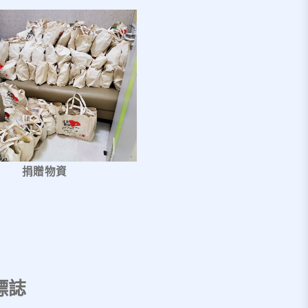
捐贈物資
標誌