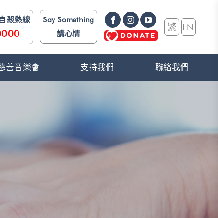
防自殺熱線
Say Something
繁
EN
0000
講心情
e》 慈善音樂會
支持我們
聯絡我們