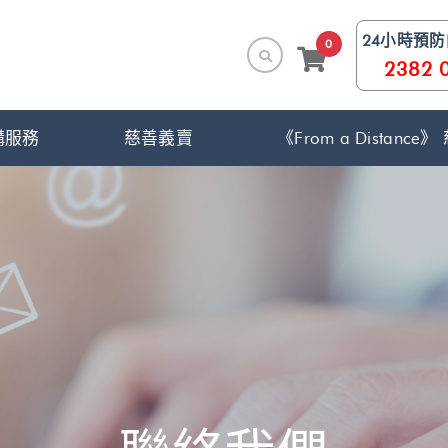
24小時預
0
2382 
構服務
慈善義賣
《From a Distanc