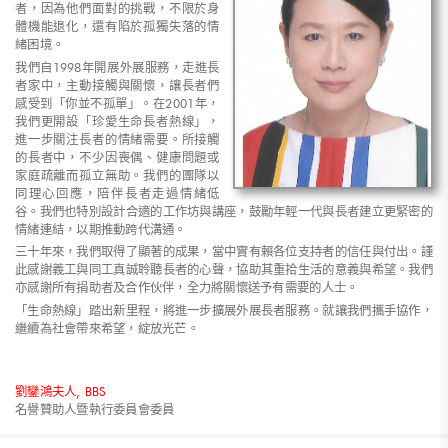
者，因為他們面對的挑戰，不限於身
體機能退化，還有陷於孤獨失落的情
緒困境。
我們自1998年開展外展服務，走進長
者家中，主動接觸與關懷，讓長者們
感受到「你並不孤單」。在2001年，
我們更開設「珍愛生命長者熱線」，
進一步關注長者的情緒需要。所接觸
的長者中，不少因喪偶、健康問題或
家庭疏離而孤立無助。我們的團隊以
同理心回應，陪伴長者走過情緒低
谷。我們也特別設計合適的工作坊與講座，鼓勵年輕一代與長者建立更緊密的
情緒連結，以期推動跨代溝通。
三十年來，我們取得了顯著的成果，當中實有賴各位支持者的信任與付出。謹
此感謝義工與同工真誠聆聽長者的心聲，協助其重拾生活的意義與希望。我們
亦感謝所有捐助者及合作伙伴，全力將關懷送予有需要的人士。
「生命熱線」踏出新里程，將進一步擴展外展長者服務。就讓我們攜手協作，
繼續為社會帶來希望，綻放光芒。
劉鑾鴻夫人, BBS
名譽贊助人暨執行委員會委員