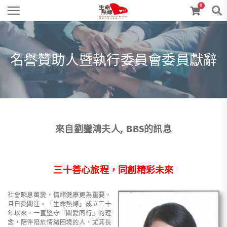
0
名譽贊助人暨執行委員會委員獻辭
來自劉鑾鴻夫人, BBS的訊息
三十善心旅程，同創精彩未來
社會瞬息萬變，情緒健康更為重要，
且日受關注。「生命熱線」成立三十
年以來，一直堅守「關愛同行」的理
念，陪伴陷於情緒困境的人，尤其長