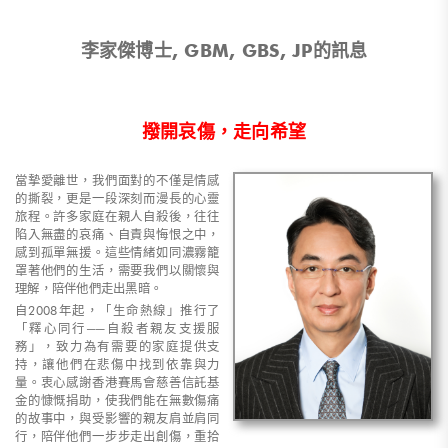
李家傑博士, GBM, GBS, JP的訊息
撥開哀傷，走向希望
當摯愛離世，我們面對的不僅是情感
的撕裂，更是一段深刻而漫長的心靈
旅程。許多家庭在親人自殺後，往往
陷入無盡的哀痛、自責與悔恨之中，
感到孤單無援。這些情緒如同濃霧籠
罩著他們的生活，需要我們以關懷與
理解，陪伴他們走出黑暗。
自2008年起，「生命熱線」推行了
「釋心同行──自殺者親友支援服
務」，致力為有需要的家庭提供支
持，讓他們在悲傷中找到依靠與力
量。衷心感謝香港賽馬會慈善信託基
金的慷慨捐助，使我們能在無數傷痛
的故事中，與受影響的親友肩並肩同
行，陪伴他們一步步走出創傷，重拾