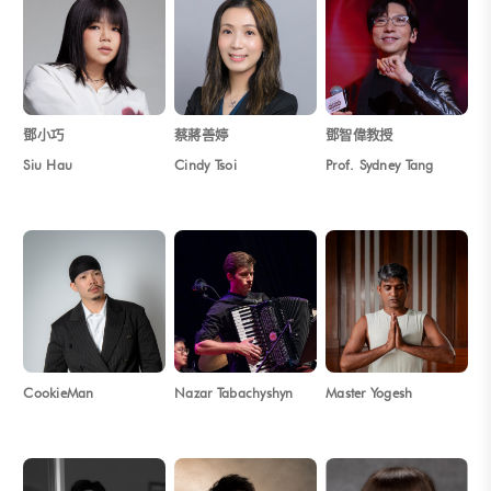
鄧小巧
蔡蔣善婷
鄧智偉教授
Siu Hau
Cindy Tsoi
Prof. Sydney Tang
CookieMan
Nazar Tabachyshyn
Master Yogesh