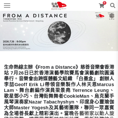
0
生命熱線主辦《
From a Distance
》慈善音樂會香港
站
7
月
26
日已於香港演藝學院賽馬會演藝劇院圓滿
舉行
。
音樂會由跨媒體藝文組織 「白墨盒」 創辦人
李喆
Geoff Erik Li
帶領音樂製作人林天恩
Marcus
Lam
、舞台劇編作演員梁景堯
Terrence Leung
、
歌星鄧小巧、台灣街舞舞者
CookieMan
、烏克蘭手
風琴演奏家
Nazar Tabachyshyn
、印度身心靈瑜伽
大師
Master Yogesh
及其藝術團隊，聯同一眾嘉賓
為全場善長獻上精彩演出。當晚
各藝術家以動人旋