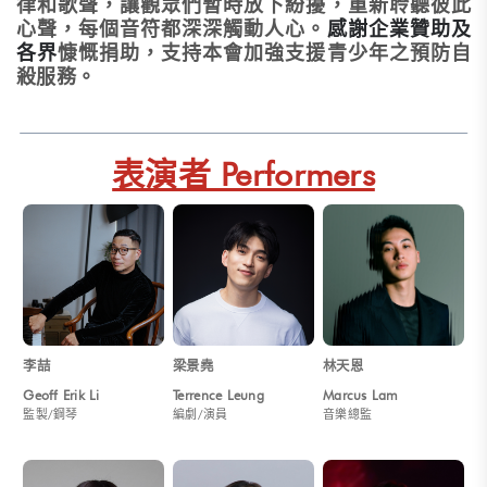
律和歌聲，讓觀眾們暫時放下紛擾，重新聆聽彼此
心聲，每個音符都深深觸動人心。
感謝企業贊助及
各界
慷慨捐助，支持本會加強支援青少年之預防自
殺服務。
表演者 Performers
李喆
梁景堯
林天恩
Geoff Erik Li
Terrence Leung
Marcus Lam
監製/鋼琴
編劇/演員
音樂總監