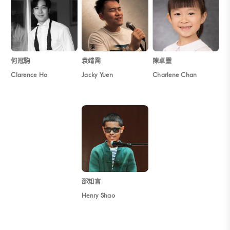
何冠駒
袁靖喬
陳卓靈
Clarence Ho
Jacky Yuen
Charlene Chan
邵知言
Henry Shao