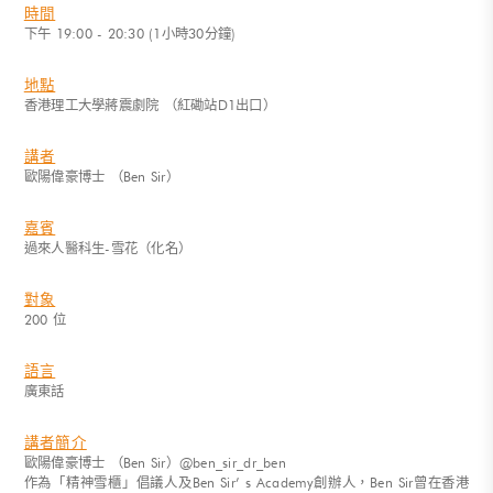
時間
下午 19:00 - 20:30 (1小時30分鐘)
地點
香港理工大學蔣震劇院 （紅磡站D1出口）
講者
歐陽偉豪博士 （Ben Sir）
嘉賓
過來人醫科生-雪花（化名）
對象
200 位
語言
廣東話
講者簡介
歐陽偉豪博士 （Ben Sir）@ben_sir_dr_ben
作為「精神雪櫃」倡議人及Ben Sir’ s Academy創辦人，Ben Sir曾在香港