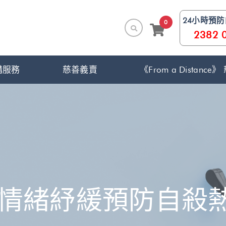
24小時預
0
2382 
構服務
慈善義賣
《From a Distanc
時情緒紓緩預防自殺