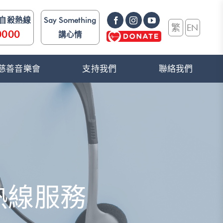
防自殺熱線
Say Something
繁
EN
0000
講心情
e》 慈善音樂會
支持我們
聯絡我們
熱線服務