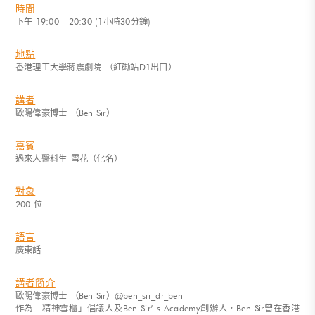
時間
下午 19:00 - 20:30 (1小時30分鐘)
地點
香港理工大學蔣震劇院 （紅磡站D1出口）
講者
歐陽偉豪博士 （Ben Sir）
嘉賓
過來人醫科生-雪花（化名）
對象
200 位
語言
廣東話
講者簡介
歐陽偉豪博士 （Ben Sir）@ben_sir_dr_ben
作為「精神雪櫃」倡議人及Ben Sir’ s Academy創辦人，Ben Sir曾在香港