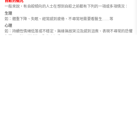
自殺的徵兆
一般來說，有自殺傾向的人士在想到自殺之前都有下列的一項或多項情況：
生理
如：體重下降、失眠、經常感到疲倦、不尋常地需要看醫生……等
心理
如：持續性情緒低落或不穩定、無緣無故哭泣及感到沮喪、表現不尋常的恐懼
與緊張、對日常活動明顯失去興趣……等
言語
如：講一些暗示性的說話(例如：「我真係無用啦」、「我唔想連累人」
……)、表達求死意欲、收集或討論自殺方法……等
行為
如： 孤立自己、拒絕援助、完成私人事務(例如：取消銀行戶口)、將個人心愛
物件送予他人或丟棄、收藏自殺用具……等
與自殺相關的風險因素
以下的情況都或多或少會增加自殺風險，如發覺身邊人有下列任何一項或多項
情況，應鼓勵盡快求助以紓緩情緒，減低自殺風險：
患有精神疾病/情緒病，或被發現有近似病狀；
處事模式/性格
身體毛病/成癮(如：濫用藥物、酗酒、病態賭博……等)行為
企圖自殺(包括親友)的歷史
失喪(如：失戀、失業、喪親……等)