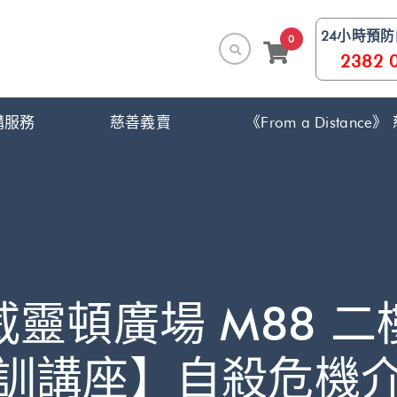
24小時預
0
2382 
構服務
慈善義賣
《From a Distanc
威靈頓廣場 M88 二
訓講座】自殺危機