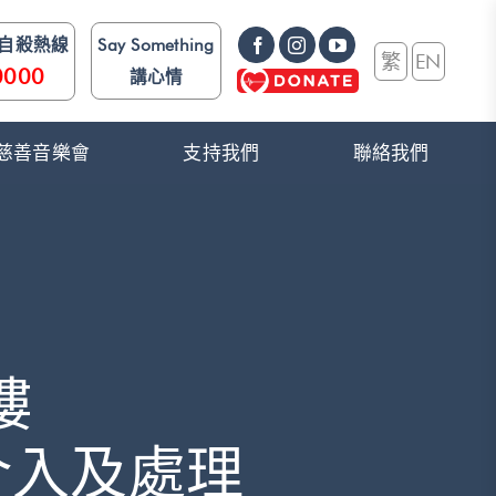
防自殺熱線
Say Something
繁
EN
0000
講心情
e》 慈善音樂會
支持我們
聯絡我們
樓
介入及處理