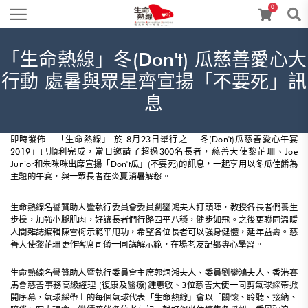
0
「生命熱線」冬(Don't) 瓜慈善愛心大
行動 處暑與眾星齊宣揚「不要死」訊
息
即時發佈 ─「生命熱線」 於 8月23日舉行之 「冬(Don't)瓜慈善愛心午宴
2019」已順利完成，當日邀請了超過300名長者，慈善大使黎芷珊、Joe
Junior和朱咪咪出席宣揚「Don't瓜」(不要死)的訊息，一起享用以冬瓜佳餚為
主題的午宴，與一眾長者在炎夏消暑解愁。
生命熱線名譽贊助人暨執行委員會委員劉鑾鴻夫人打頭陣，教授各長者們養生
步操，加強小腿肌肉，好讓長者們行路四平八穩，健步如飛。之後更聯同溫暖
人間雜誌編輯陳雪梅示範平甩功，希望各位長者可以強身健體，延年益壽。慈
善大使黎芷珊更作客席司儀一同講解示範，在場老友記都專心學習。
生命熱線名譽贊助人暨執行委員會主席郭炳湘夫人、委員劉鑾鴻夫人、香港賽
馬會慈善事務高級經理 (復康及醫療)鍾惠敏、3位慈善大使一同剪氣球綵帶掀
開序幕，氣球綵帶上的每個氣球代表「生命熱線」會以「關懷、聆聽、接納、