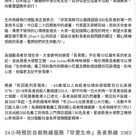
陪伴」四大理念，繼續陪伴各位老友記，就好似坐住這隻冬瓜船，乘風破浪，
向著豐盛晚年前行！
生命熱線執行總監吳志崑表示: 「非常高興可以邀請超過300名長者到場一同
享用冬瓜宴，今日是二十四節氣中的處暑，代表夏天即將完結，而秋天亦會來
臨，寓意不愉快的心情總會過去，大家一起迎接開心喜悅的時光。盼望大家繼
續宣揚不要死 (Don’t 瓜)的訊息，提高社會對長者自殺問題的關注，關心情緒
受困的長者，重燃他們的生命動力! 」
為鼓勵長者珍惜生命，大會更特別頒發「長青獎」予在場10位最年長的老友
記，並由慈善大使黎芷珊、Joe Junior和朱咪咪頒發。每位得獎長者都可以得
到由「生命熱線」義工特別製作的精緻小花籃及贊助商送贈的花菇禮盒，別有
心思，祝福老友記平安長樂！
根據『死因裁判官報告』，60歲或以上自殺者佔總自殺個案百分比高達
37%，2018年長者自殺人數高達353人，即平均每一日大約有一宗長者自殺身
亡個案，可見隨著香港人口老化，長者自殺情況仍然嚴重，情況刻不容緩。
自2007年起，生命熱線每年舉辦「冬(Don't)瓜慈善愛心大行動」。活動今年
已踏入第13年！為積極推動義工探訪關心長者情緒健康，生命熱線早於7月21
日派出逾200名義工到各區上門探訪超過130名長者，星級慈善大使黎芷珊熱
心參與其中，充分鼓勵社會各界發揮關愛精神。
24小時預防自殺熱線服務『珍愛生命』長者熱線 2382