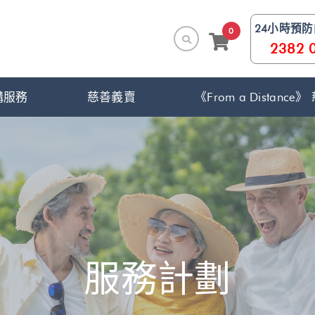
24小時預
0
2382 
構服務
慈善義賣
《From a Distanc
服務計劃